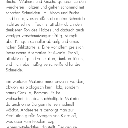
Buche. Walnuss und Kirsche gehören zu den
weicheren Hölzern und gehen schonend mit
scharfen Schneiden um. Ahorn und Buche
sind härter, verschleißen aber eine Schneide
nicht zu schnell. Teak ist attraktiv durch den
dunkleren Ton des Holzes und dadurch auch
weniger verschmutzungsanfällig, stumpft
aber Klingen schneller ab aufgrund eines
hohen Silikatanteils. Eine vor allem preislich
interessante Alternative ist Akazie. Stabil,
attraktiv aufgrund von satten, dunklen Tönen,
und nicht übermäßig verschleißend für die
Schneide.
Ein weiteres Material muss erwähnt werden,
obwohl es biologisch kein Holz, sondern
hartes Gras ist, Bambus. Es ist
wahrscheinlich das nachhaltigste Material,
da auch ohne Düngemittel sehr schnell
wächst. Andererseits benötigt man zur
Produktion große Mengen von Klebstoff,
was aber kein Problem bzgl.
Lebensmittelechtheit darstellt. Der größte