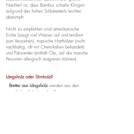
Nachteil ist, dass Bambus scharfe Klingen
aufgrund des hohen Silikatanteils leichter
abstumpft.
Nicht zu empfehlen sind amerikanische
Eiche (saugt viel Wasser auf und tendiert
zum Verziehen), tropische Harthölzer (nicht
nachhaltig, oft mit Chemikalien behandelt)
und Palisander (enthält Öle, auf die manche
Personen allergisch reagieren können).
Längsholz oder Stirnholz?
Bretter aus Längsholz
werden aus den
vertikalen Schnitten des Baums genommen,
so dass man in die Fasern schneidet. Solche
Bretter sind häufig dünner und einfacher zu
produzieren, verbiegen sich aber einfacher
und stumpfen die Schneide eines Messers
schneller ab.